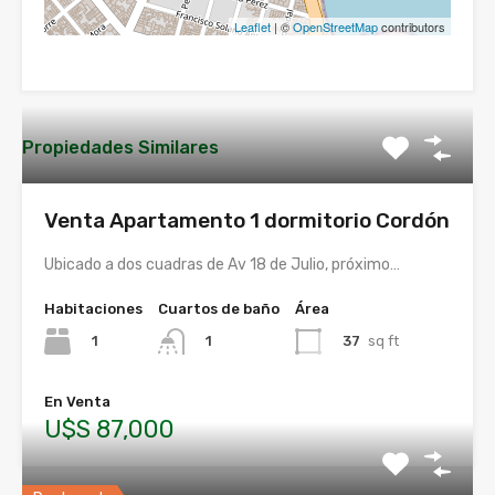
Leaflet
| ©
OpenStreetMap
contributors
Propiedades Similares
Venta Apartamento 1 dormitorio Cordón
Ubicado a dos cuadras de Av 18 de Julio, próximo…
Habitaciones
Cuartos de baño
Área
1
37
sq ft
1
En Venta
U$S 87,000