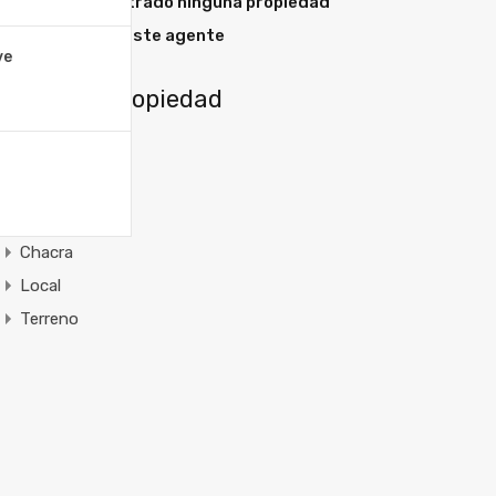
No se ha encontrado ninguna propiedad
destacada en este agente
ve
Tipos de Propiedad
Apartamento
Campos
Casa
Chacra
Local
Terreno