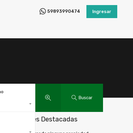
59893990474
Ingresar
mo
Buscar
Propiedades Destacadas
.