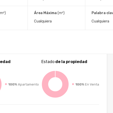
o
(m²)
Área Máxima
(m²)
Palabra cla
90474
Correo electrónico :
info@alvaresbuzio.uy
Montevideo, Uruguay
iedad
Estado
de la propiedad
100%
Apartamento
100%
En Venta