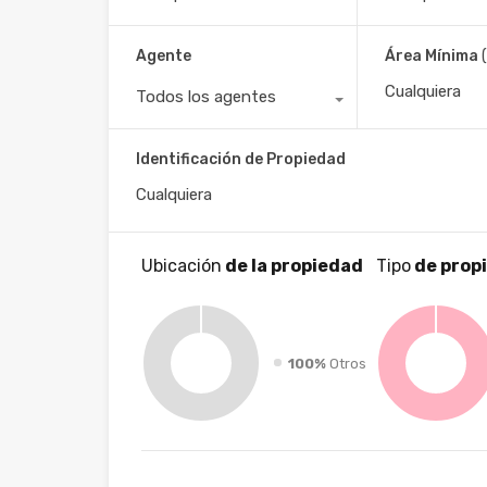
Alvares Buzi
Agente
Área Mínima
1
Propiedad Listada
Todos los agentes
Móvil :
+59893990474
WhatsApp :
598939
Dirección :
Gral. José Gervasio Artigas 2031, 
Identificación de Propiedad
Progress & Stats
Ubicación
de la propiedad
Tipo
de prop
100%
Otros